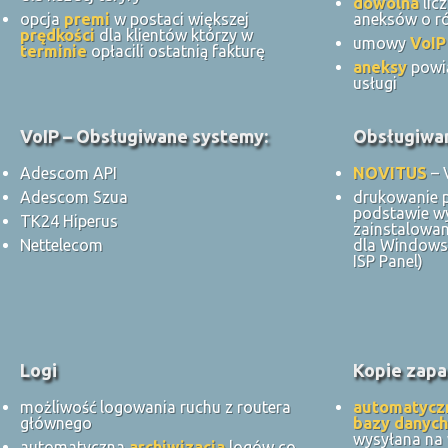
dowolna
lic
opcja
premi
w postaci większej
aneksów o ró
prędkości
dla klientów którzy w
umowy
VoIP
terminie
opłacili ostatnią fakturę
aneksy
powi
usługi
VoIP – Obsługiwane systemy:
Obsługiwan
Adescom API
NOVITUS
– 
Adescom Szua
drukowanie 
podstawie w
TK24 Hiperus
zainstalowan
Nettelecom
dla Windows 
ISP Panel)
Logi
Kopie zapa
możliwość logowania ruchu z routera
automatycz
głównego
bazy danych
wysyłana na
automatyczna
archiwizacja
logów co