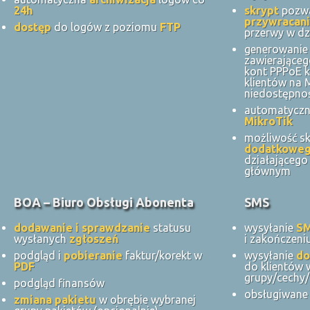
24h
skrypt
pozwa
przywracani
dostęp
do logów z poziomu
FTP
przerwy w dz
generowanie 
zawierająceg
kont PPPoE k
klientów na
niedostępnoś
automatycz
MikroTik
możliwość s
dodatkowe
działająceg
głównym
BOA – Biuro Obsługi Abonenta
SMS
dodawanie i sprawdzanie
statusu
wysyłanie
S
wysłanych
zgłoszeń
i zakończeni
podgląd i
pobieranie
faktur/korekt w
wysyłanie
do
PDF
do klientów 
grupy/cechy/
podgląd finansów
obsługiwane 
zmiana pakietu
w obrębie wybranej