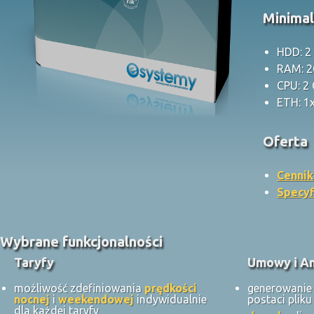
Minima
HDD: 2
RAM: 
CPU: 2
ETH: 1
Oferta
Cennik
Specyf
Wybrane funkcjonalności
Taryfy
Umowy i A
możliwość zdefiniowania
prędkości
generowani
nocnej
i
weekendowej
indywidualnie
postaci plik
dla każdej taryfy