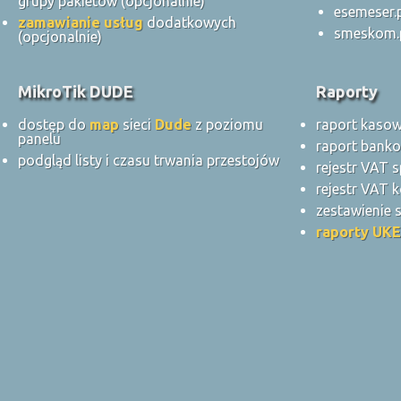
grupy pakietów (opcjonalnie)
esemeser.
zamawianie usług
dodatkowych
smeskom.
(opcjonalnie)
MikroTik DUDE
Raporty
dostęp do
map
sieci
Dude
z poziomu
raport kaso
panelu
raport bank
podgląd listy i czasu trwania przestojów
rejestr VAT 
rejestr VAT k
zestawienie
raporty UKE