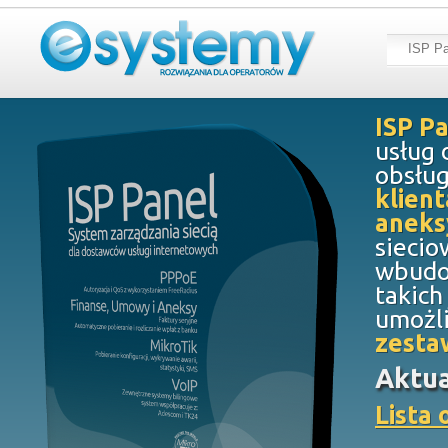
ISP Pa
ISP P
usług 
obsług
klien
aneks
siecio
wbudo
takich
umożli
zesta
Aktua
Lista 