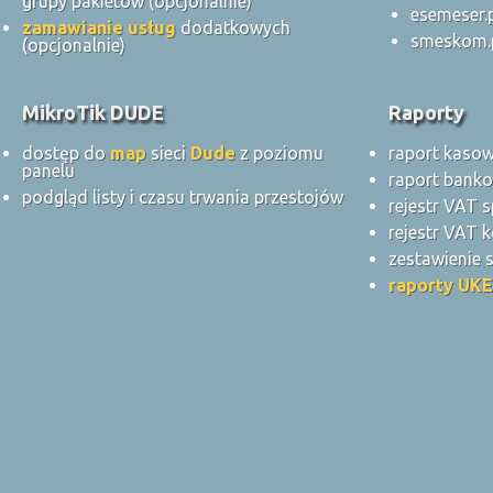
grupy pakietów (opcjonalnie)
esemeser.
zamawianie usług
dodatkowych
smeskom.
(opcjonalnie)
MikroTik DUDE
Raporty
dostęp do
map
sieci
Dude
z poziomu
raport kaso
panelu
raport bank
podgląd listy i czasu trwania przestojów
rejestr VAT 
rejestr VAT k
zestawienie
raporty UKE