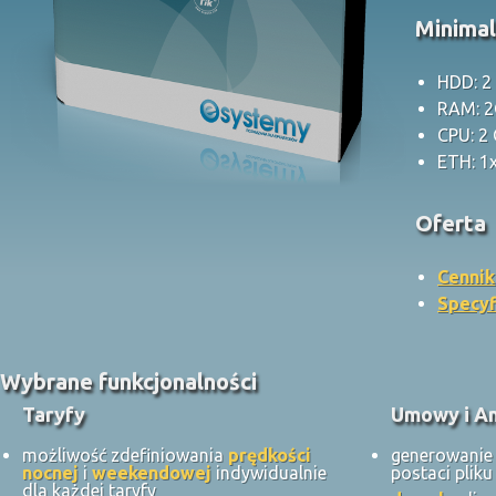
Minima
HDD: 2
RAM: 
CPU: 2
ETH: 1
Oferta
Cennik
Specyf
Wybrane funkcjonalności
Taryfy
Umowy i A
możliwość zdefiniowania
prędkości
generowani
nocnej
i
weekendowej
indywidualnie
postaci plik
dla każdej taryfy