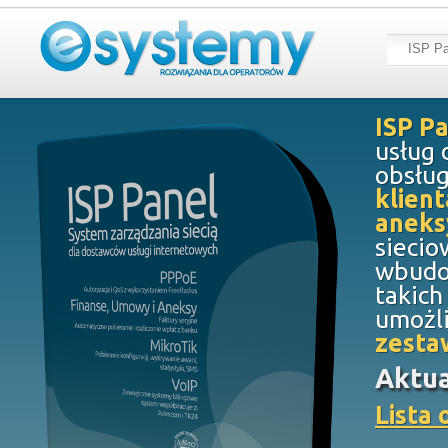
ISP Pa
ISP P
usług 
obsług
klien
aneks
siecio
wbudo
takich
umożli
zesta
Aktua
Lista 