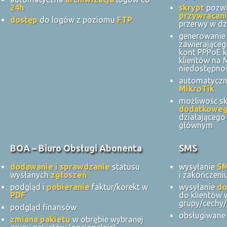
24h
skrypt
pozwa
przywracani
dostęp
do logów z poziomu
FTP
przerwy w dz
generowanie 
zawierająceg
kont PPPoE k
klientów na
niedostępnoś
automatycz
MikroTik
możliwość s
dodatkowe
działająceg
głównym
BOA – Biuro Obsługi Abonenta
SMS
dodawanie i sprawdzanie
statusu
wysyłanie
S
wysłanych
zgłoszeń
i zakończeni
podgląd i
pobieranie
faktur/korekt w
wysyłanie
do
PDF
do klientów 
grupy/cechy/
podgląd finansów
obsługiwane 
zmiana pakietu
w obrębie wybranej