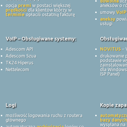
dowolna
lic
opcja
premi
w postaci większej
aneksów o ró
prędkości
dla klientów którzy w
umowy
VoIP
terminie
opłacili ostatnią fakturę
aneksy
powi
usługi
VoIP – Obsługiwane systemy:
Obsługiwan
Adescom API
NOVITUS
– 
Adescom Szua
drukowanie 
podstawie w
TK24 Hiperus
zainstalowan
Nettelecom
dla Windows 
ISP Panel)
Logi
Kopie zapa
możliwość logowania ruchu z routera
automatycz
głównego
bazy danych
wysyłana na
automatyczna
archiwizacja
logów co