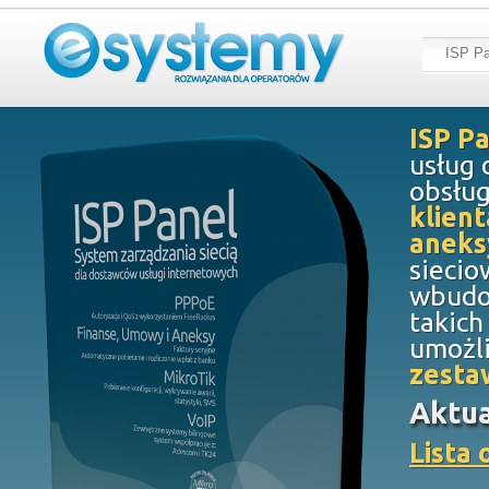
ISP Pa
ISP P
usług 
obsług
klien
aneks
siecio
wbudo
takich
umożli
zesta
Aktua
Lista 