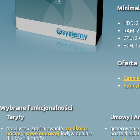
Minima
HDD: 2
RAM: 
CPU: 2
ETH: 1
Oferta
Cennik
Specyf
Wybrane funkcjonalności
Taryfy
Umowy i A
możliwość zdefiniowania
prędkości
generowani
nocnej
i
weekendowej
indywidualnie
postaci plik
dla każdej taryfy