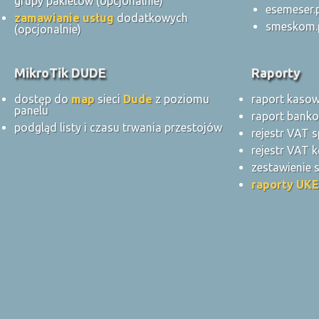
grupy pakietów (opcjonalnie)
esemeser.
zamawianie usług
dodatkowych
smeskom.
(opcjonalnie)
MikroTik DUDE
Raporty
dostęp do
map
sieci
Dude
z poziomu
raport kaso
panelu
raport bank
podgląd listy i czasu trwania przestojów
rejestr VAT 
rejestr VAT k
zestawienie
raporty UKE