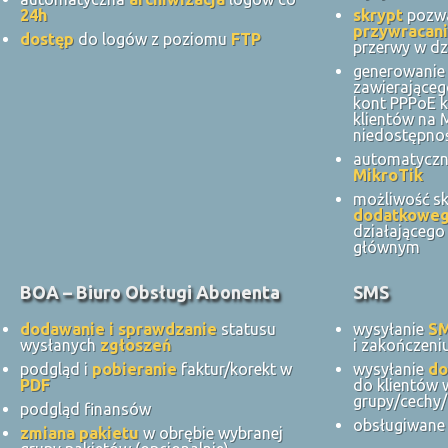
24h
skrypt
pozwa
przywracani
dostęp
do logów z poziomu
FTP
przerwy w dz
generowanie 
zawierająceg
kont PPPoE k
klientów na
niedostępnoś
automatycz
MikroTik
możliwość s
dodatkowe
działająceg
głównym
BOA – Biuro Obsługi Abonenta
SMS
dodawanie i sprawdzanie
statusu
wysyłanie
S
wysłanych
zgłoszeń
i zakończeni
podgląd i
pobieranie
faktur/korekt w
wysyłanie
do
PDF
do klientów 
grupy/cechy/
podgląd finansów
obsługiwane 
zmiana pakietu
w obrębie wybranej