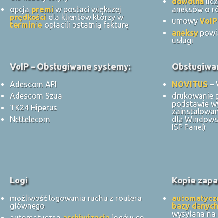
dowolna
lic
opcja
premi
w postaci większej
aneksów o ró
prędkości
dla klientów którzy w
umowy
VoIP
terminie
opłacili ostatnią fakturę
aneksy
powi
usługi
VoIP – Obsługiwane systemy:
Obsługiwan
Adescom API
NOVITUS
– 
Adescom Szua
drukowanie 
podstawie w
TK24 Hiperus
zainstalowan
Nettelecom
dla Windows 
ISP Panel)
Logi
Kopie zapa
możliwość logowania ruchu z routera
automatycz
głównego
bazy danych
wysyłana na
automatyczna
archiwizacja
logów co