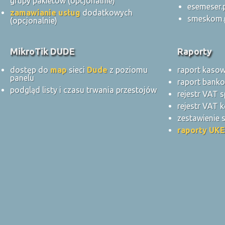
grupy pakietów (opcjonalnie)
esemeser.
zamawianie usług
dodatkowych
smeskom.
(opcjonalnie)
MikroTik DUDE
Raporty
dostęp do
map
sieci
Dude
z poziomu
raport kaso
panelu
raport bank
podgląd listy i czasu trwania przestojów
rejestr VAT 
rejestr VAT k
zestawienie
raporty UKE