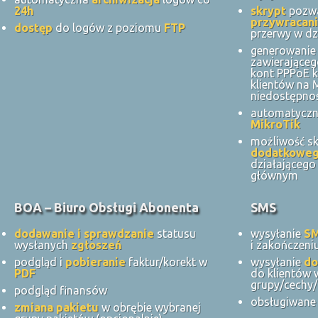
24h
skrypt
pozwa
przywracani
dostęp
do logów z poziomu
FTP
przerwy w dz
generowanie 
zawierająceg
kont PPPoE k
klientów na
niedostępnoś
automatycz
MikroTik
możliwość s
dodatkowe
działająceg
głównym
BOA – Biuro Obsługi Abonenta
SMS
dodawanie i sprawdzanie
statusu
wysyłanie
S
wysłanych
zgłoszeń
i zakończeni
podgląd i
pobieranie
faktur/korekt w
wysyłanie
do
PDF
do klientów 
grupy/cechy/
podgląd finansów
obsługiwane 
zmiana pakietu
w obrębie wybranej