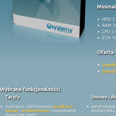
Minima
HDD: 2
RAM: 
CPU: 2
ETH: 1
Oferta
Cennik
Specyf
Wybrane funkcjonalności
Taryfy
Umowy i A
możliwość zdefiniowania
prędkości
generowani
nocnej
i
weekendowej
indywidualnie
postaci plik
dla każdej taryfy