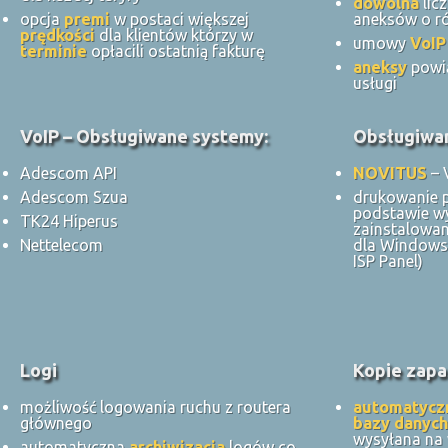
dowolna
lic
opcja
premi
w postaci większej
aneksów o ró
prędkości
dla klientów którzy w
umowy
VoIP
terminie
opłacili ostatnią fakturę
aneksy
powi
usługi
VoIP – Obsługiwane systemy:
Obsługiwan
Adescom API
NOVITUS
– 
Adescom Szua
drukowanie 
podstawie w
TK24 Hiperus
zainstalowan
Nettelecom
dla Windows 
ISP Panel)
Logi
Kopie zapa
możliwość logowania ruchu z routera
automatycz
głównego
bazy danych
wysyłana na
automatyczna
archiwizacja
logów co