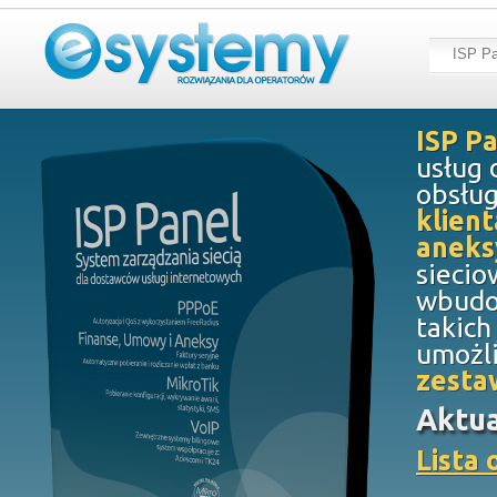
ISP Pa
ISP P
usług 
obsług
klien
aneks
siecio
wbudo
takich
umożli
zesta
Aktua
Lista 