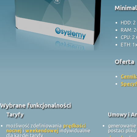
Minima
HDD: 2
RAM: 
CPU: 2
ETH: 1
Oferta
Cennik
Specyf
Wybrane funkcjonalności
Taryfy
Umowy i A
możliwość zdefiniowania
prędkości
generowani
nocnej
i
weekendowej
indywidualnie
postaci plik
dla każdej taryfy