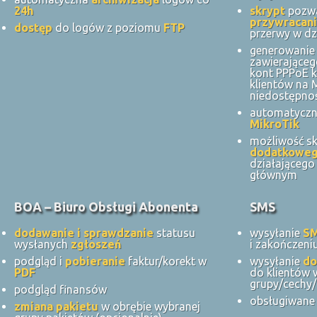
24h
skrypt
pozwa
przywracani
dostęp
do logów z poziomu
FTP
przerwy w dz
generowanie 
zawierająceg
kont PPPoE k
klientów na
niedostępnoś
automatycz
MikroTik
możliwość s
dodatkowe
działająceg
głównym
BOA – Biuro Obsługi Abonenta
SMS
dodawanie i sprawdzanie
statusu
wysyłanie
S
wysłanych
zgłoszeń
i zakończeni
podgląd i
pobieranie
faktur/korekt w
wysyłanie
do
PDF
do klientów 
grupy/cechy/
podgląd finansów
obsługiwane 
zmiana pakietu
w obrębie wybranej