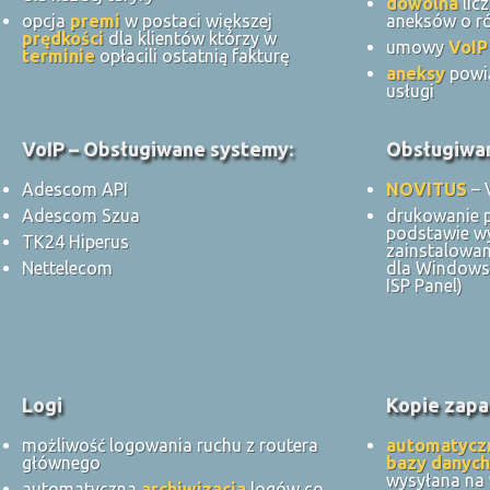
dowolna
lic
opcja
premi
w postaci większej
aneksów o ró
prędkości
dla klientów którzy w
umowy
VoIP
terminie
opłacili ostatnią fakturę
aneksy
powi
usługi
VoIP – Obsługiwane systemy:
Obsługiwan
Adescom API
NOVITUS
– 
Adescom Szua
drukowanie 
podstawie w
TK24 Hiperus
zainstalowan
Nettelecom
dla Windows 
ISP Panel)
Logi
Kopie zapa
możliwość logowania ruchu z routera
automatycz
głównego
bazy danych
wysyłana na
automatyczna
archiwizacja
logów co