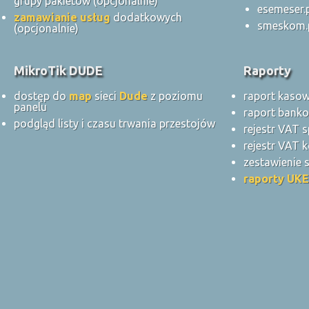
grupy pakietów (opcjonalnie)
esemeser.
zamawianie usług
dodatkowych
smeskom.
(opcjonalnie)
MikroTik DUDE
Raporty
dostęp do
map
sieci
Dude
z poziomu
raport kaso
panelu
raport bank
podgląd listy i czasu trwania przestojów
rejestr VAT 
rejestr VAT k
zestawienie
raporty UKE