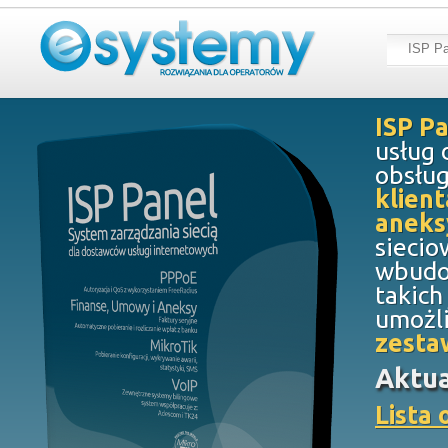
ISP Pa
ISP P
usług 
obsług
klien
aneks
siecio
wbudo
takich
umożli
zesta
Aktua
Lista 