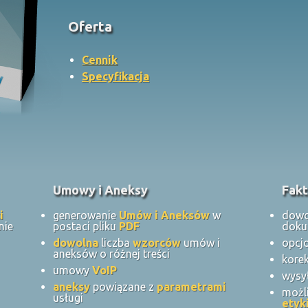
Oferta
Cennik
Specyfikacja
Umowy i Aneksy
Fakt
i
generowanie
Umów i Aneksów
w
dowo
nie
postaci pliku
PDF
dok
dowolna
liczba
wzorców
umów i
opcj
aneksów o różnej treści
kore
umowy
VoIP
wysy
aneksy
powiązane z
parametrami
możl
usługi
etyk