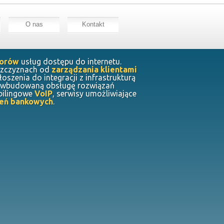
O nas
Kontakt
torów
usług dostępu do internetu.
aszczyznach od
zarządzania klientami
głoszenia do integracji z infrastrukturą
a wbudowaną obsługę rozwiązań
 bilingowe
VoIP
, serwisy umożliwiające
eń bankowych
.