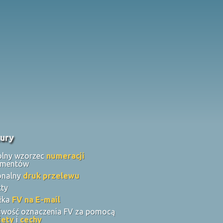
ury
lny wzorzec
numeracji
umentów
onalny
druk przelewu
kty
łka
FV na E-mail
iwość oznaczenia FV za pomocą
iety
i
cechy