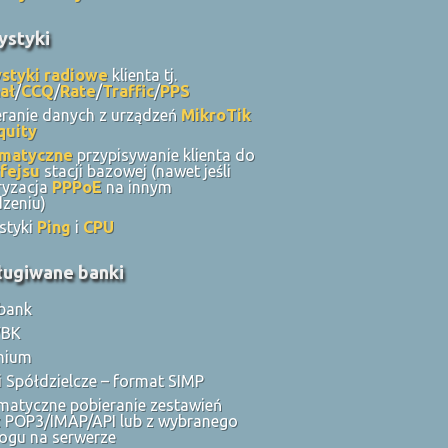
ystyki
ystyki radiowe
klienta tj.
ał
/
CCQ
/
Rate
/
Traffic
/
PPS
eranie danych z urządzeń
MikroTik
quity
matyczne
przypisywanie klienta do
rfejsu
stacji bazowej (nawet jeśli
ryzacja
PPPoE
na innym
dzeniu)
styki
Ping
i
CPU
ługiwane banki
rbank
WBK
enium
 Spółdzielcze – format SIMP
matyczne pobieranie zestawień
z POP3/IMAP/API lub z wybranego
logu na serwerze