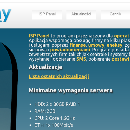
ISP Panel
Aktualności
Cennik
ISP Panel
to program przeznaczony dla
opera
Aplikacja wspomaga obsługę firmy na kilku pł
i usługami poprzez
finanse
,
umowy
,
aneksy
, z
sieciową i
powiadomieniami
. Program posiad
zewnętrznych firm takich jak centrale i systemy
wysyłanie i odbieranie
SMS
, pobieranie
zestawi
Aktualizacje
Lista ostatnich aktualizacji
Minimalne wymagania serwera
HDD: 2 x 80GB RAID 1
RAM: 2GB
CPU: 2 Core 1.6GHz
ETH: 1x 100Mbit/s