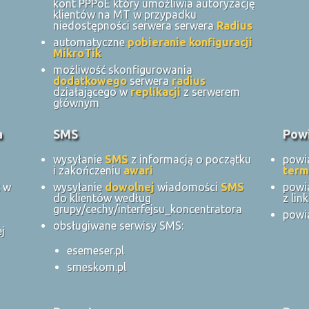
kont PPPoE który umożliwia autoryzację
klientów na MT w przypadku
niedostępności serwera serwera
Radius
automatyczne
pobieranie konfiguracji
MikroTik
możliwość skonfigurowania
dodatkowego
serwera
radius
działającego w
replikacji
z serwerem
głównym
a
SMS
Pow
wysyłanie
SMS
z informacją o początku
powi
i zakończeniu
awari
term
t w
wysyłanie
dowolnej
wiadomości
SMS
powi
do klientów według
z li
grupy/cechy/interfejsu_koncentratora
powi
obsługiwane serwisy SMS:
j
esemeser.pl
smeskom.pl