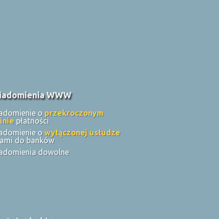
iadomienia WWW
adomienie o
przekroczonym
inie
płatności
adomienie o
wyłączonej usłudze
nkami do banków
adomienia dowolne