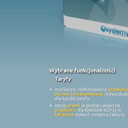
Wybrane funkcjonalności
Taryfy
możliwość zdefiniowania
prędkośc
nocnej
i
weekendowej
indywidual
dla każdej taryfy
opcja
premi
w postaci większej
prędkości
dla klientów którzy w
terminie
opłacili ostatnią fakturę