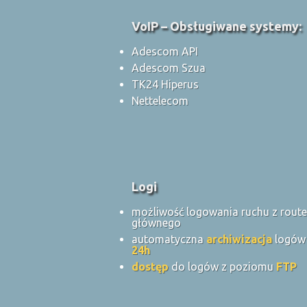
VoIP – Obsługiwane systemy:
Adescom API
Adescom Szua
TK24 Hiperus
Nettelecom
Logi
możliwość logowania ruchu z route
głównego
automatyczna
archiwizacja
logów
24h
dostęp
do logów z poziomu
FTP