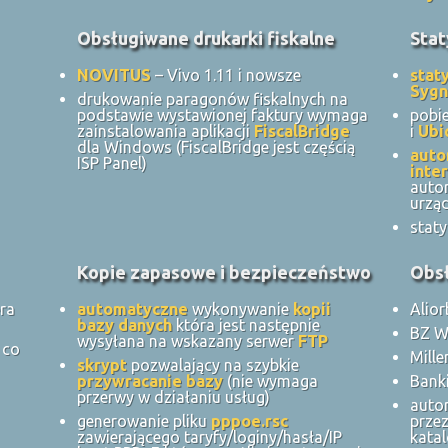
Obsługiwane drukarki fiskalne
Stat
NOVITUS
– Vivo 1.11 i nowsze
stat
Sygn
drukowanie paragonów fiskalnych na
podstawie wystawionej faktury wymaga
pobi
zainstalowania aplikacji
FiscalBridge
i
Ubi
dla Windows (FiscalBridge jest częścią
auto
ISP Panel)
inte
auto
urzą
staty
Kopie zapasowe i bezpieczeństwo
Obs
ra
automatyczne
wykonywanie
kopii
Alio
bazy danych
która jest następnie
BZ 
wysyłana na wskazany serwer
FTP
 co
Mill
skrypt
pozwalający na szybkie
przywracanie bazy
(nie wymaga
Banki
przerwy w działaniu usług)
auto
generowanie pliku
pppoe.rsc
prze
zawierającego taryfy/loginy/hasła/IP
kata