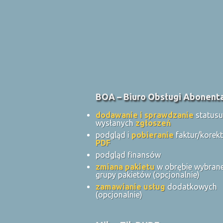
BOA – Biuro Obsługi Abonent
dodawanie i sprawdzanie
statusu
wysłanych
zgłoszeń
podgląd i
pobieranie
faktur/korek
PDF
podgląd finansów
zmiana pakietu
w obrębie wybrane
grupy pakietów (opcjonalnie)
zamawianie usług
dodatkowych
(opcjonalnie)