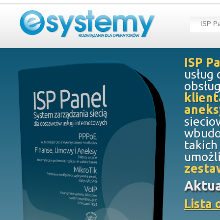
ISP Pa
ISP P
usług 
obsług
klien
aneks
siecio
wbudo
takich
umożli
zesta
Aktua
Lista 