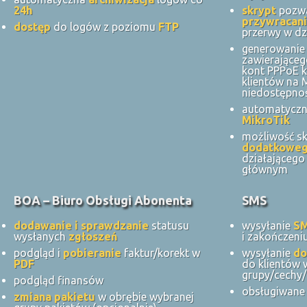
24h
skrypt
pozwa
przywracani
dostęp
do logów z poziomu
FTP
przerwy w dz
generowanie 
zawierająceg
kont PPPoE k
klientów na
niedostępnoś
automatycz
MikroTik
możliwość s
dodatkowe
działająceg
głównym
BOA – Biuro Obsługi Abonenta
SMS
dodawanie i sprawdzanie
statusu
wysyłanie
S
wysłanych
zgłoszeń
i zakończeni
podgląd i
pobieranie
faktur/korekt w
wysyłanie
do
PDF
do klientów 
grupy/cechy/
podgląd finansów
obsługiwane 
zmiana pakietu
w obrębie wybranej