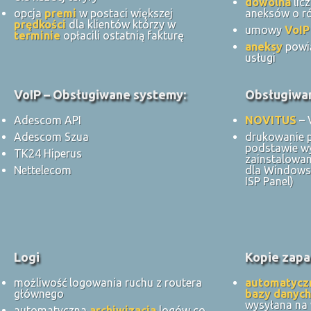
dowolna
lic
opcja
premi
w postaci większej
aneksów o ró
prędkości
dla klientów którzy w
umowy
VoIP
terminie
opłacili ostatnią fakturę
aneksy
powi
usługi
VoIP – Obsługiwane systemy:
Obsługiwan
Adescom API
NOVITUS
– 
Adescom Szua
drukowanie 
podstawie w
TK24 Hiperus
zainstalowan
Nettelecom
dla Windows 
ISP Panel)
Logi
Kopie zapa
możliwość logowania ruchu z routera
automatycz
głównego
bazy danych
wysyłana na
automatyczna
archiwizacja
logów co