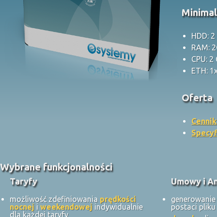
Minima
HDD: 2
RAM: 
CPU: 2
ETH: 1
Oferta
Cennik
Specyf
Wybrane funkcjonalności
Taryfy
Umowy i A
możliwość zdefiniowania
prędkości
generowani
nocnej
i
weekendowej
indywidualnie
postaci plik
dla każdej taryfy