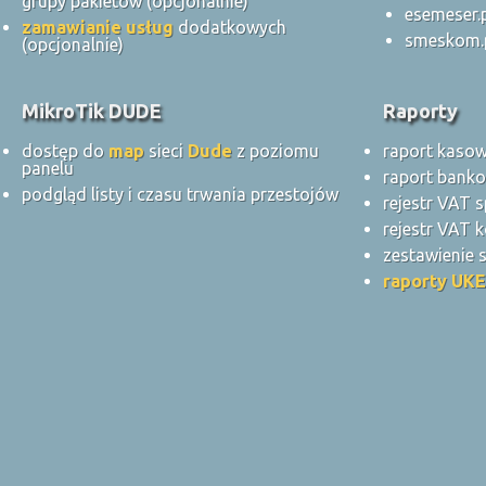
grupy pakietów (opcjonalnie)
esemeser.
zamawianie usług
dodatkowych
smeskom.
(opcjonalnie)
MikroTik DUDE
Raporty
dostęp do
map
sieci
Dude
z poziomu
raport kaso
panelu
raport bank
podgląd listy i czasu trwania przestojów
rejestr VAT 
rejestr VAT k
zestawienie
raporty UKE