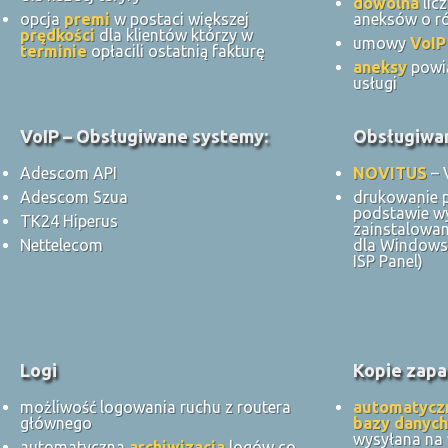
dowolna
lic
opcja
premi
w postaci większej
aneksów o ró
prędkości
dla klientów którzy w
umowy
VoIP
terminie
opłacili ostatnią fakturę
aneksy
powi
usługi
VoIP – Obsługiwane systemy:
Obsługiwan
Adescom API
NOVITUS
– 
Adescom Szua
drukowanie 
podstawie w
TK24 Hiperus
zainstalowan
Nettelecom
dla Windows 
ISP Panel)
Logi
Kopie zapa
możliwość logowania ruchu z routera
automatycz
głównego
bazy danych
wysyłana na
automatyczna
archiwizacja
logów co