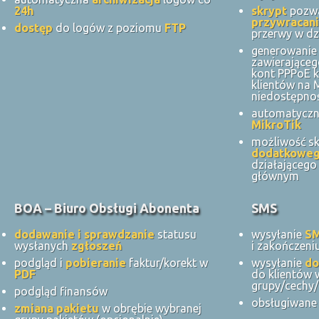
24h
skrypt
pozwa
przywracani
dostęp
do logów z poziomu
FTP
przerwy w dz
generowanie 
zawierająceg
kont PPPoE k
klientów na
niedostępnoś
automatycz
MikroTik
możliwość s
dodatkowe
działająceg
głównym
BOA – Biuro Obsługi Abonenta
SMS
dodawanie i sprawdzanie
statusu
wysyłanie
S
wysłanych
zgłoszeń
i zakończeni
podgląd i
pobieranie
faktur/korekt w
wysyłanie
do
PDF
do klientów 
grupy/cechy/
podgląd finansów
obsługiwane 
zmiana pakietu
w obrębie wybranej