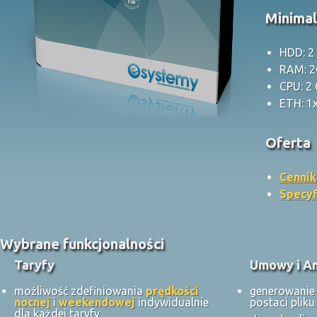
Minima
HDD: 2
RAM: 
CPU: 2
ETH: 1
Oferta
Cennik
Specyf
Wybrane funkcjonalności
Taryfy
Umowy i A
możliwość zdefiniowania
prędkości
generowani
nocnej
i
weekendowej
indywidualnie
postaci plik
dla każdej taryfy