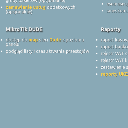
grupy pakietów (opcjonalnie)
esemeser.
zamawianie usług
dodatkowych
smeskom.
(opcjonalnie)
MikroTik DUDE
Raporty
dostęp do
map
sieci
Dude
z poziomu
raport kaso
panelu
raport bank
podgląd listy i czasu trwania przestojów
rejestr VAT 
rejestr VAT k
zestawienie
raporty UKE