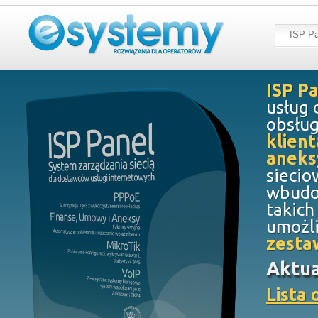
ISP Pa
ISP P
usług 
obsług
klien
aneks
siecio
wbudo
takich
umożli
zesta
Aktua
Lista 