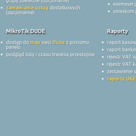
grupy pakietów (opcjonalnie)
esemeser.
zamawianie usług
dodatkowych
smeskom.
(opcjonalnie)
MikroTik DUDE
Raporty
dostęp do
map
sieci
Dude
z poziomu
raport kaso
panelu
raport bank
podgląd listy i czasu trwania przestojów
rejestr VAT 
rejestr VAT k
zestawienie
raporty UKE