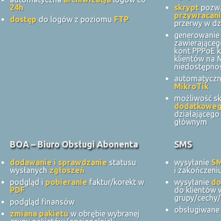
24h
skrypt
pozwa
przywracani
dostęp
do logów z poziomu
FTP
przerwy w dz
generowanie 
zawierająceg
kont PPPoE k
klientów na
niedostępnoś
automatycz
MikroTik
możliwość s
dodatkowe
działająceg
głównym
BOA – Biuro Obsługi Abonenta
SMS
dodawanie i sprawdzanie
statusu
wysyłanie
S
wysłanych
zgłoszeń
i zakończeni
podgląd i
pobieranie
faktur/korekt w
wysyłanie
do
PDF
do klientów 
grupy/cechy/
podgląd finansów
obsługiwane 
zmiana pakietu
w obrębie wybranej