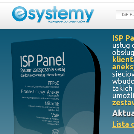
ISP Pa
ISP P
usług 
obsług
klien
aneks
siecio
wbudo
takich
umożli
zesta
Aktua
Lista 