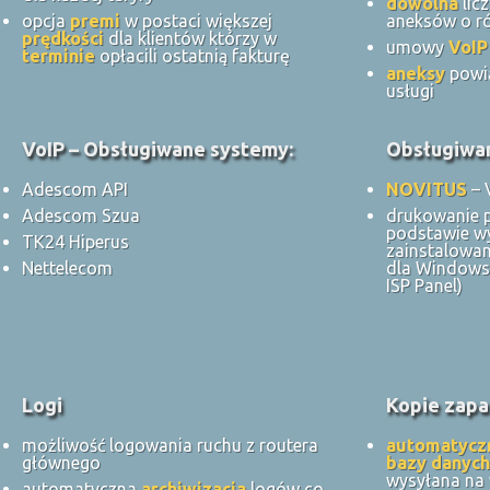
dowolna
lic
opcja
premi
w postaci większej
aneksów o ró
prędkości
dla klientów którzy w
umowy
VoIP
terminie
opłacili ostatnią fakturę
aneksy
powi
usługi
VoIP – Obsługiwane systemy:
Obsługiwan
Adescom API
NOVITUS
– 
Adescom Szua
drukowanie 
podstawie w
TK24 Hiperus
zainstalowan
Nettelecom
dla Windows 
ISP Panel)
Logi
Kopie zapa
możliwość logowania ruchu z routera
automatycz
głównego
bazy danych
wysyłana na
automatyczna
archiwizacja
logów co