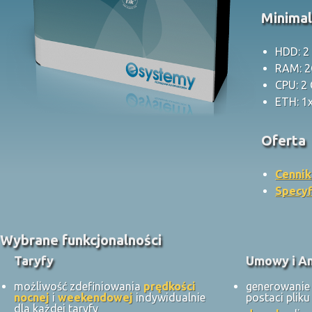
Minima
HDD: 2
RAM: 
CPU: 2
ETH: 1
Oferta
Cennik
Specyf
Wybrane funkcjonalności
Taryfy
Umowy i A
możliwość zdefiniowania
prędkości
generowani
nocnej
i
weekendowej
indywidualnie
postaci plik
dla każdej taryfy